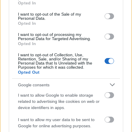
grant or deny consent to Google and its third-party tags to
vívócipők igen széles skálán mozognak, hiszen
Opted In
use your data for below specified purposes in below Google
12 000 forinttól akár 35 000-ig mennek, és a térdig
consent section.
érő vívó zoknik is
2000 Ft
körül kaphatóak. A
I want to opt-out of the Sale of my
Personal Data.
kesztyűk mérettől és anyagtól függően öt és tízezer
Opted In
forint között mozognak.
I want to opt-out of processing my
Personal Data for Targeted Advertising.
A ruhák közül a gyerekek számára megfelelő 350 N-
Opted In
os gyakorló plasztron (felsőrész) és nadrág, amely
alkalmas edzésre és hazai versenyekre is, összesen
I want to opt-out of Collection, Use,
20 000 forintba kerül. A legdrágább dolgot, a
Retention, Sale, and/or Sharing of my
Personal Data that Is Unrelated with the
sisakot hagytuk a végére. Ezek alaphangon 18-
Purposes for which it was collected.
20 000 forintnál kezdődnek. A fegyverekre már ki
Opted Out
sem térünk, hiszen ha elkezd vívni a gyerek, először
Google consents
még úgysem kap a kezébe versenyeken is
használatos kardot vagy párbajtört.
I want to allow Google to enable storage
related to advertising like cookies on web or
Emellett természetesen számos kiegészítőt is
device identifiers in apps.
vehetünk a gyereknek – hónaljvédő, sarokvédő stb. –
és akkor már csak a tagdíj maradt hátra, ami a
I want to allow my user data to be sent to
Vasasnál például havi 9000 forint, és ezért heti
Google for online advertising purposes.
három edzésen vehet részt a gyerek. Külön kell