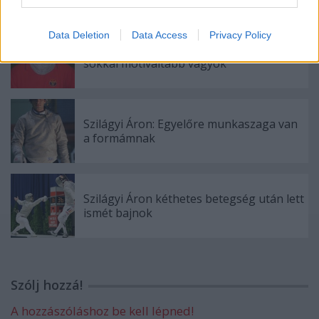
Data Deletion
Data Access
Privacy Policy
Szilágyi Áron: Vannak vívók, akik ellen
sokkal motiváltabb vagyok
Szilágyi Áron: Egyelőre munkaszaga van
a formámnak
Szilágyi Áron kéthetes betegség után lett
ismét bajnok
Szólj hozzá!
A hozzászóláshoz be kell lépned!