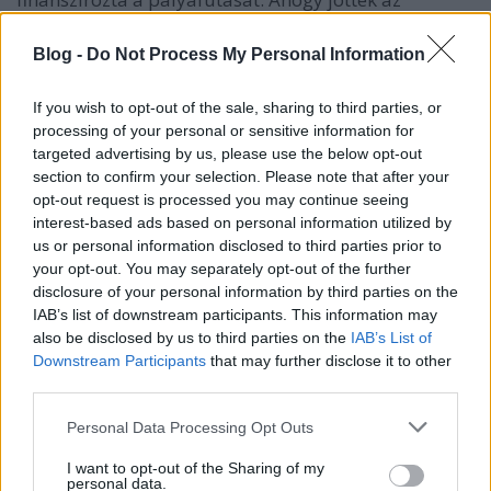
eredmények, már volt lehetősége ösztöndíjat is
szerezni, de úgy gondolja nagyon fontos a
Blog -
Do Not Process My Personal Information
támogatók szerepe is a sikerben.
If you wish to opt-out of the sale, sharing to third parties, or
Áront korábban az Új Európa Alapítvány is segítette,
processing of your personal or sensitive information for
amelynek Tehetségnapló kampányában fiatal
targeted advertising by us, please use the below opt-out
sportolók szülei összegezték, mennyit költenek
section to confirm your selection. Please note that after your
gyermekük karrierjére. Utánanéztünk, mibe kerül,
opt-out request is processed you may continue seeing
ha valaki úgy dönt, szeretné, ha gyermekéből vívó
interest-based ads based on personal information utilized by
lenne.
us or personal information disclosed to third parties prior to
your opt-out. You may separately opt-out of the further
Az egyik legsikeresebb olimpiai sportág szülői –
disclosure of your personal information by third parties on the
anyagi – támogatása azonban nem olcsó mulatság.
IAB’s list of downstream participants. This information may
(Nem bontjuk külön a víváson belüli szakágakat –
also be disclosed by us to third parties on the
IAB’s List of
kard, tőr, párbajtőr -, általánosságban számolunk.)
Downstream Participants
that may further disclose it to other
third parties.
Az első évben ugyan még nem kell komolyabb
Please note that this website/app uses one or more Google
felszerelés és csak ugrálókötélre kell befektetni, de
Personal Data Processing Opt Outs
services and may gather and store information including but
ha megszereti a sportágat, nem árt elkezdeni már
not limited to your visit or usage behaviour. You may click to
I want to opt-out of the Sharing of my
ekkor spórolni. Alulról kezdjük az öltöztetést, a
personal data.