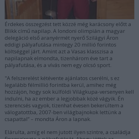
Érdekes összegzést tett közzé még karácsony előtt a
Blikk című napilap. A londoni olimpián a magyar
delegáció első aranyérmét nyerő Szilágyi Áron
eddigi pályafutása mintegy 20 millió forintos
költséggel járt. Amint azt a Vasas klasszisa a
napilapnak elmondta, tizenhárom éve tart a
pályafutása, és a vívás nem egy olcsó sport.
"A felszerelést kétévente ajánlatos cserélni, s ez
legalább félmillió forintba kerül, amihez még
hozzájön, hogy sok külföldi Világkupa-versenyen kell
indulni, ha az ember a legjobbak közé vágyik. Én
szerencsés vagyok, tizenhat évesen bekerültem a
válogatottba, 2007-ben világbajnokok lettünk a
csapattal” – mondta Áron a lapnak.
Elárulta, amíg el nem jutott ilyen szintre, a családja
finanszírozta a pályafutását. Ahogy jöttek az