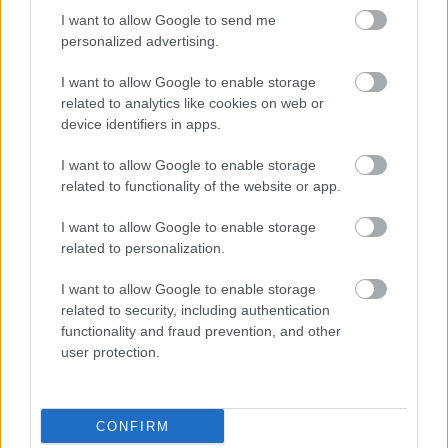
említeni a pengéket, melyeknek cseréje 10 ezer forint
I want to allow Google to send me
körül mozog. Kezdőknél ez ritkán törik, de egy
personalized advertising.
gyakorlott, esetleg kissé vehemens versenyzőnél akár
havi 4-5 törés is előfordulhat.
I want to allow Google to enable storage
related to analytics like cookies on web or
device identifiers in apps.
I want to allow Google to enable storage
related to functionality of the website or app.
I want to allow Google to enable storage
Ajánlott bejegyzések:
related to personalization.
I want to allow Google to enable storage
Az orrműtéten átesett Szilágyi Áron
related to security, including authentication
nehezen tűri a semmittevést
functionality and fraud prevention, and other
user protection.
Szilágyi Áron kirobbanó formában várja a
CONFIRM
budapesti Grand Prix-t